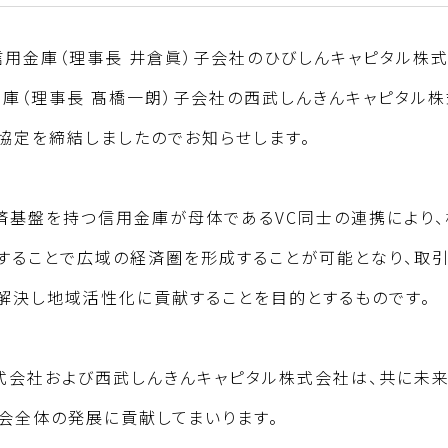
信用金庫（理事長 井倉眞）子会社のひびしんキャピタル株
金庫（理事長 髙橋一朗）子会社の西武しんきんキャピタル株
協定を締結しましたのでお知らせします。
済基盤を持つ信用金庫が母体であるVC同士の連携により、
することで広域の経済圏を形成することが可能となり、取
解決し地域活性化に貢献することを目的とするものです。
式会社および西武しんきんキャピタル株式会社は、共に未
社会全体の発展に貢献してまいります。